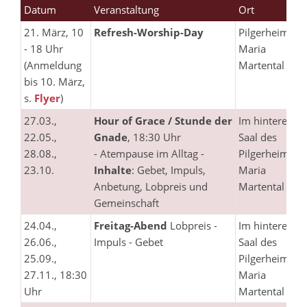
Datum
Veranstaltung
Ort
21. März, 10
Refresh-Worship-Day
Pilgerheim
- 18 Uhr
Maria
(Anmeldung
Martental
bis 10. März,
s.
Flyer
)
27.03.,
Hour of Grace / Stunde der
Im hinteren
22.05.,
Gnade
, 18:30 Uhr
Saal des
28.08.,
- Atempause im Alltag -
Pilgerheims
23.10.
Inhalte
: Gebet, Impuls,
Maria
Anbetung, Lobpreis und
Martental
Gemeinschaft
24.04.,
Freitag-Abend
Lobpreis -
Im hinteren
26.06.,
Impuls - Gebet
Saal des
25.09.,
Pilgerheims
27.11., 18:30
Maria
Uhr
Martental