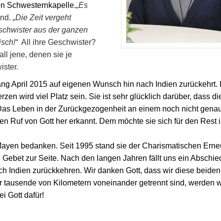
inen Schwesternkapelle.
„Es
lnd.
„Die Zeit vergeht
eschwister aus der ganzen
isch!“
All ihre Geschwister?
all jene, denen sie je
ister.
ang April 2015 auf eigenen Wunsch hin nach Indien zurückehrt. 
zen wird viel Platz sein. Sie ist sehr glücklich darüber, dass di
 Das Leben in der Zurückgezogenheit an einem noch nicht gena
hren Ruf von Gott her erkannt. Dem möchte sie sich für den Rest 
 Mayen bedanken. Seit 1995 stand sie der Charismatischen Erne
 Gebet zur Seite. Nach den langen Jahren fällt uns ein Abschied
ch Indien zurückkehren. Wir danken Gott, dass wir diese beiden
 tausende von Kilometern voneinander getrennt sind, werden w
i Gott dafür!