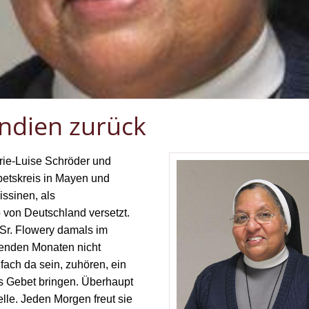
Indien zurück
rie-Luise Schröder und
etskreis in Mayen und
ssinen, als
 von Deutschland versetzt.
Sr. Flowery damals im
egenden Monaten nicht
ach da sein, zuhören, ein
ns Gebet bringen. Überhaupt
elle. Jeden Morgen freut sie