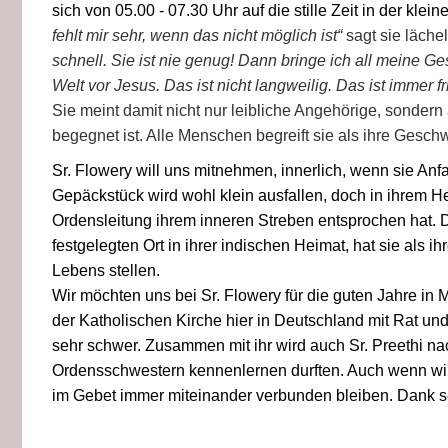
sich von 05.00 - 07.30 Uhr auf die stille Zeit in der kle
fehlt mir sehr, wenn das nicht möglich ist“
sagt sie läche
schnell. Sie ist nie genug! Dann bringe ich all meine G
Welt vor Jesus. Das ist nicht langweilig. Das ist immer fr
Sie meint damit nicht nur leibliche Angehörige, sondern 
begegnet ist. Alle Menschen begreift sie als ihre Geschw
Sr. Flowery will uns mitnehmen, innerlich, wenn sie Anf
Gepäckstück wird wohl klein ausfallen, doch in ihrem Her
Ordensleitung ihrem inneren Streben entsprochen hat.
festgelegten Ort in ihrer indischen Heimat, hat sie als i
Lebens stellen.
Wir möchten uns bei Sr. Flowery für die guten Jahre in
der Katholischen Kirche hier in Deutschland mit Rat und
sehr schwer. Zusammen mit ihr wird auch Sr. Preethi na
Ordensschwestern kennenlernen durften. Auch wenn wir
im Gebet immer miteinander verbunden bleiben. Dank se